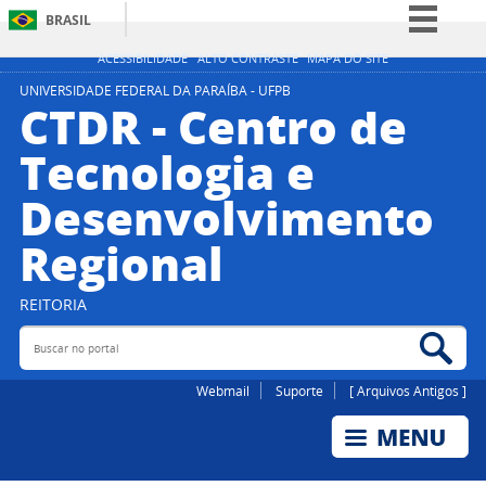
BRASIL
Simplifique!
ACESSIBILIDADE
ALTO CONTRASTE
MAPA DO SITE
Comunica BR
UNIVERSIDADE FEDERAL DA PARAÍBA - UFPB
CTDR - Centro de
Participe
Tecnologia e
Acesso à informação
Desenvolvimento
Legislação
Canais
Regional
REITORIA
Buscar no portal
Bus
Webmail
Suporte
[ Arquivos Antigos ]