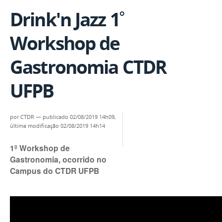
Drink'n Jazz 1˚
Workshop de
Gastronomia CTDR
UFPB
por
CTDR
—
publicado
02/08/2019 14h09,
última modificação
02/08/2019 14h14
1º Workshop de
Gastronomia, ocorrido no
Campus do CTDR UFPB