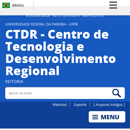
BRASIL
Simplifique!
ACESSIBILIDADE
ALTO CONTRASTE
MAPA DO SITE
Comunica BR
UNIVERSIDADE FEDERAL DA PARAÍBA - UFPB
CTDR - Centro de
Participe
Tecnologia e
Acesso à informação
Desenvolvimento
Legislação
Canais
Regional
REITORIA
Buscar no portal
Bus
Webmail
Suporte
[ Arquivos Antigos ]