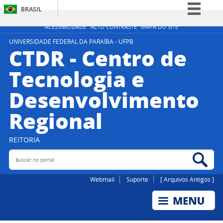
BRASIL
Simplifique!
ACESSIBILIDADE
ALTO CONTRASTE
MAPA DO SITE
Comunica BR
UNIVERSIDADE FEDERAL DA PARAÍBA - UFPB
CTDR - Centro de
Participe
Tecnologia e
Acesso à informação
Desenvolvimento
Legislação
Canais
Regional
REITORIA
Buscar no portal
Bus
Webmail
Suporte
[ Arquivos Antigos ]