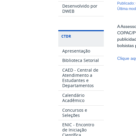
publicado
:
Desenvolvido por
última mo
DWEB
A Assesso
COPAC/PR
CTDR
publicida
bolsistas
Apresentação
Clique aqu
Biblioteca Setorial
CAED - Central de
Atendimento a
Estudantes e
Departamentos
Calendário
Acadêmico
Concursos e
Seleções
ENIC - Encontro
de Iniciação
Científica