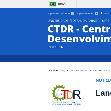
BRASIL
Ir para o conteúdo
1
Ir para o menu
2
Ir para
UNIVERSIDADE FEDERAL DA PARAÍBA - UFPB
CTDR - Centr
Desenvolvim
REITORIA
VOCÊ ESTÁ AQUI:
PÁGINA INICIAL
>
CONTENTS
>
NO
NOTÍCI
Lan