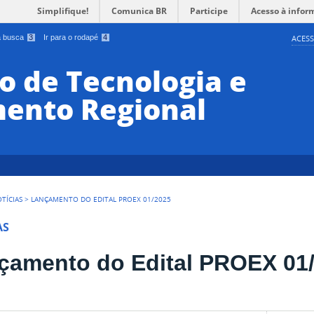
Simplifique!
Comunica BR
Participe
Acesso à infor
 a busca
3
Ir para o rodapé
4
ACESS
o de Tecnologia e
ento Regional
TÍCIAS
>
LANÇAMENTO DO EDITAL PROEX 01/2025
AS
çamento do Edital PROEX 01