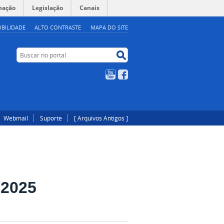
mação
Legislação
Canais
IBILIDADE
ALTO CONTRASTE
MAPA DO SITE
Buscar no portal
Buscar no portal
YouTube
Facebook
Webmail
Suporte
[ Arquivos Antigos ]
/2025