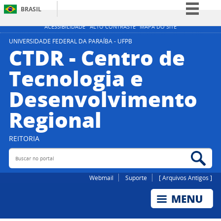
BRASIL
Simplifique!
ACESSIBILIDADE
ALTO CONTRASTE
MAPA DO SITE
Comunica BR
UNIVERSIDADE FEDERAL DA PARAÍBA - UFPB
CTDR - Centro de
Participe
Tecnologia e
Acesso à informação
Desenvolvimento
Legislação
Canais
Regional
REITORIA
Buscar no portal
Bus
Webmail
Suporte
[ Arquivos Antigos ]