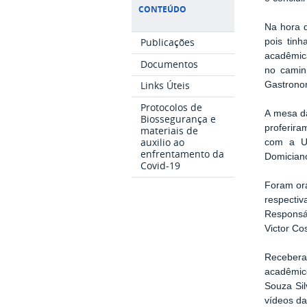
CONTEÚDO
Na hora 
Publicações
pois tin
acadêmica
Documentos
no caminh
Links Úteis
Gastrono
Protocolos de
A mesa da
Biossegurança e
proferira
materiais de
auxilio ao
com a UF
enfrentamento da
Domician
Covid-19
Foram ora
respectiv
Responsá
Victor Co
Receber
acadêmic
Souza Sil
vídeos d