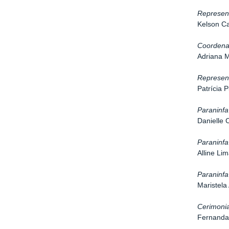
Represen
Kelson C
Coordena
Adriana M
Represen
Patrícia 
Paraninfa
Danielle 
Paraninf
Alline Li
Paraninfa
Maristela
Cerimonia
Fernanda