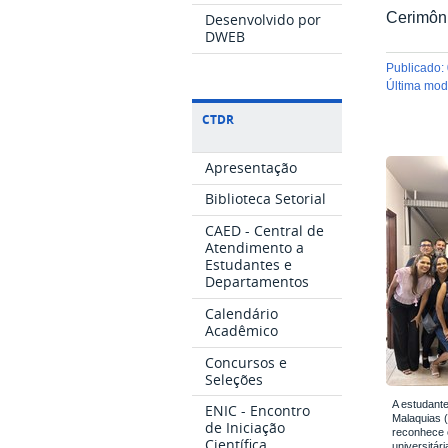
Cerimôni
Desenvolvido por
DWEB
publicado
:
última mo
CTDR
Apresentação
Biblioteca Setorial
CAED - Central de
Atendimento a
Estudantes e
Departamentos
Calendário
Acadêmico
Concursos e
Seleções
A estudant
ENIC - Encontro
Malaquias 
de Iniciação
reconhece 
Científica
universitári