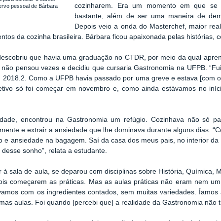
cozinharem. Era um momento em que se se
ervo pessoal de Bárbara
bastante, além de ser uma maneira de demo
Depois veio a onda do Masterchef, maior real
entos da cozinha brasileira. Bárbara ficou apaixonada pelas histórias, c
escobriu que havia uma graduação no CTDR, por meio da qual aprend
o, não pensou vezes e decidiu que cursaria Gastronomia na UFPB. “
m 2018.2. Como a UFPB havia passado por uma greve e estava [com o
letivo só foi começar em novembro e, como ainda estávamos no iníc
idade, encontrou na Gastronomia um refúgio. Cozinhava não só 
mente e extrair a ansiedade que lhe dominava durante alguns dias. 
 e ansiedade na bagagem. Saí da casa dos meus pais, no interior da
desse sonho”, relata a estudante.
 à sala de aula, se deparou com disciplinas sobre História, Química, M
ois começarem as práticas. Mas as aulas práticas não eram nem um
amos com os ingredientes contados, sem muitas variedades. Íamos a
mas aulas. Foi quando [percebi que] a realidade da Gastronomia não ti