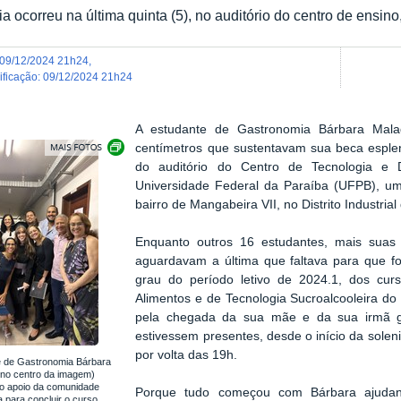
a ocorreu na última quinta (5), no auditório do centro de ensi
09/12/2024 21h24
,
dificação
:
09/12/2024 21h24
A estudante de Gastronomia Bárbara Malaq
Exibir carrossel de imagens
centímetros que sustentavam sua beca esple
do auditório do Centro de Tecnologia e 
Universidade Federal da Paraíba (UFPB), um
bairro de Mangabeira VII, no Distrito Industr
Enquanto outros 16 estudantes, mais suas 
aguardavam a última que faltava para que fo
grau do período letivo de 2024.1, dos cur
Alimentos e de Tecnologia Sucroalcooleira 
pela chegada da sua mãe e da sua irmã g
estivessem presentes, desde o início da solenid
por volta das 19h.
e de Gastronomia Bárbara
(no centro da imagem)
o apoio da comunidade
Porque tudo começou com Bárbara ajudan
a para concluir o curso.