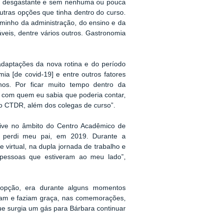
ais desgastante e sem nenhuma ou pouca
utras opções que tinha dentro do curso.
aminho da administração, do ensino e da
veis, dentre vários outros. Gastronomia
daptações da nova rotina e do período
mia [de covid-19] e entre outros fatores
os. Por ficar muito tempo dentro da
s com quem eu sabia que poderia contar,
 do CTDR, além dos colegas de curso”.
usive no âmbito do Centro Acadêmico de
 perdi meu pai, em 2019. Durante a
 virtual, na dupla jornada de trabalho e
 pessoas que estiveram ao meu lado”,
opção, era durante alguns momentos
avam e faziam graça, nas comemorações,
ue surgia um gás para Bárbara continuar