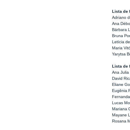
Lista de
Adriano d
Ana Débo
Bárbara 
Bruna Po
Letícia d
Maria Vit
Yarytsa 
Lista de
Ana Julia
David Ri
Eliane G
Eugênia R
Fernanda
Lucas Mon
Mariana 
Mayane L
Rosana Ma