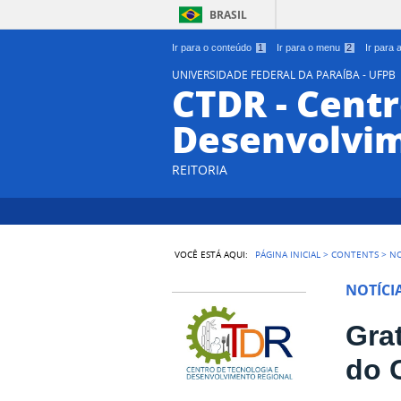
BRASIL
Ir para o conteúdo
1
Ir para o menu
2
Ir para
UNIVERSIDADE FEDERAL DA PARAÍBA - UFPB
CTDR - Centr
Desenvolvim
REITORIA
VOCÊ ESTÁ AQUI:
PÁGINA INICIAL
>
CONTENTS
>
NO
NOTÍCI
Gra
do 