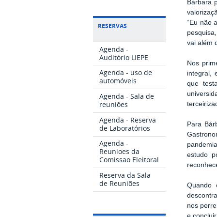
Bárbara p
valorizaç
“Eu não a
RESERVAS
pesquisa,
vai além 
Agenda -
Auditório LIEPE
Nos prim
Agenda - uso de
integral,
automóveis
que test
universid
Agenda - Sala de
reuniões
terceiriz
Agenda - Reserva
Para Bárb
de Laboratórios
Gastrono
Agenda -
pandemia,
Reunioes da
estudo p
Comissao Eleitoral
reconhece
Reserva da Sala
de Reuniões
Quando o
descontra
nos perre
e conclu