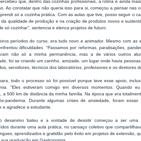
ercebeu que, dentro das cozinhas profissionais, a rotina é ainda m
ão. Ao constatar que não queria isso para si, começou a pensar nas o
prendi só a cozinha prática. Com as aulas que tive, posso seguir o c
 da qualidade de produção e na criação de produtos novos e sustentá
de só cozinhar”, sentencia e elenca projetos de futuro.
eiros períodos do curso, era tudo novo e animador. Mesmo com as a
 enfrentou dificuldades. “Passamos por reformas, paralisações, pande
aram não só a minha permanência, mas a de vários outros alun
ade, foi se criando um carinho, amizade, um lugar onde havia pessoa
ados, servidores, técnicos dos laboratórios, professores e os diretores
ara, todo o processo só foi possível porque teve esse apoio, incl
mia. “Eles estiveram comigo em diversos momentos. Quando eu
 a 500 km de distância da minha família. Na época que era totalmente
ós-pandemia. Durante algumas crises de ansiedade, foram essas
 e agradece a estudante.
 desanimo bateu e a vontade de desistir começou a ser uma 
ídos durante uma aula prática, no cansaço coletivo que compartilh
ngues, aprendizados e gratidão pelo êxito em projetos de extensão, q
ir sua graduação em Gastronomia.