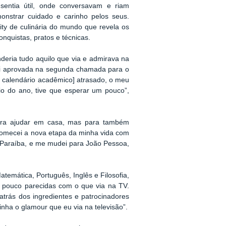
ntia útil, onde conversavam e riam
nstrar cuidado e carinho pelos seus.
ity de culinária do mundo que revela os
onquistas, pratos e técnicas.
eria tudo aquilo que via e admirava na
Fui aprovada na segunda chamada para o
 calendário acadêmico] atrasado, o meu
io do ano, tive que esperar um pouco”,
para ajudar em casa, mas para também
“Comecei a nova etapa da minha vida com
 Paraíba, e me mudei para João Pessoa,
atemática, Português, Inglês e Filosofia,
 pouco parecidas com o que via na TV.
trás dos ingredientes e patrocinadores
nha o glamour que eu via na televisão”.