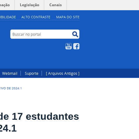
mação
Legislação
Canais
IBILIDADE
ALTO CONTRASTE
MAPA DO SITE
Buscar no portal
Buscar no portal
YouTube
Facebook
Webmail
Suporte
[ Arquivos Antigos ]
IVO DE 2024.1
de 17 estudantes
24.1