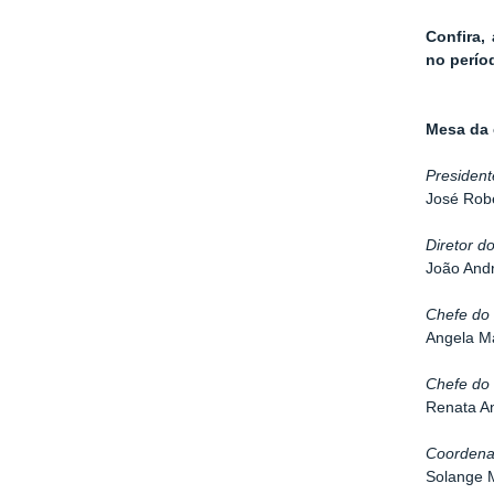
Confira,
no perío
Mesa da 
President
José Robe
Diretor 
João Andr
Chefe do
Angela Ma
Chefe do
Renata A
Coordena
Solange 