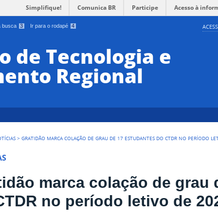
Simplifique!
Comunica BR
Participe
Acesso à infor
 a busca
3
Ir para o rodapé
4
ACESS
o de Tecnologia e
ento Regional
TÍCIAS
>
GRATIDÃO MARCA COLAÇÃO DE GRAU DE 17 ESTUDANTES DO CTDR NO PERÍODO LET
AS
tidão marca colação de grau 
CTDR no período letivo de 20