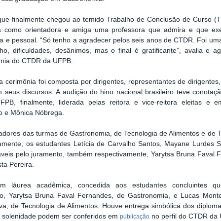
que finalmente chegou ao temido Trabalho de Conclusão de Curso (T
ha como orientadora e amiga uma professora que admira e que exe
 e pessoal. “Só tenho a agradecer pelos seis anos de CTDR. Foi um
o, dificuldades, desânimos, mas o final é gratificante”, avalia e 
mia do CTDR da UFPB.
 cerimônia foi composta por dirigentes, representantes de dirigentes,
m seus discursos. A audição do hino nacional brasileiro teve conotaç
PB, finalmente, liderada pelas reitora e vice-reitora eleitas e 
o e Mônica Nóbrega.
dores das turmas de Gastronomia, de Tecnologia de Alimentos e de T
amente, os estudantes Letícia de Carvalho Santos, Mayane Lurdes So
veis pelo juramento, também respectivamente, Yarytsa Bruna Faval 
sta Pereira.
am láurea acadêmica, concedida aos estudantes concluintes 
o, Yarytsa Bruna Faval Fernandes, de Gastronomia, e Lucas Monte
va, de Tecnologia de Alimentos. Houve entrega simbólica dos diploma
a solenidade podem ser conferidos em
no perfil do CTDR da U
publicação