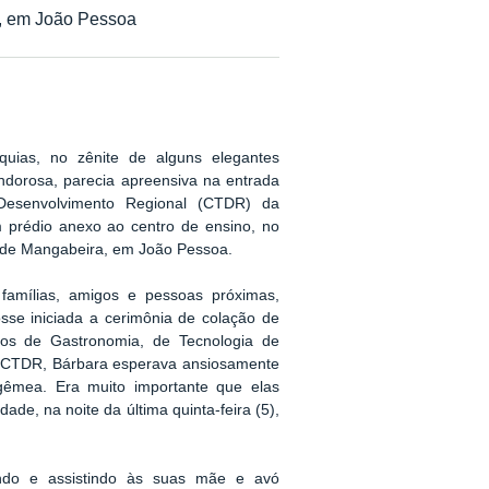
no, em João Pessoa
uias, no zênite de alguns elegantes
ndorosa, parecia apreensiva na entrada
Desenvolvimento Regional (CTDR) da
 prédio anexo ao centro de ensino, no
ial de Mangabeira, em João Pessoa.
famílias, amigos e pessoas próximas,
sse iniciada a cerimônia de colação de
sos de Gastronomia, de Tecnologia de
do CTDR, Bárbara esperava ansiosamente
êmea. Era muito importante que elas
ade, na noite da última quinta-feira (5),
do e assistindo às suas mãe e avó