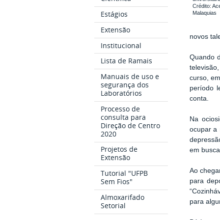
Crédito: Ac
Estágios
Malaquias
Extensão
novos tal
Institucional
Quando d
Lista de Ramais
televisã
Manuais de uso e
curso, e
segurança dos
período 
Laboratórios
conta.
Processo de
consulta para
Na ocios
Direção de Centro
ocupar a 
2020
depressão
Projetos de
em busca 
Extensão
Ao chegar
Tutorial "UFPB
Sem Fios"
para dep
“Cozinháv
Almoxarifado
para algu
Setorial