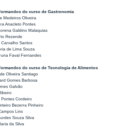
 formandos do curso de Gastronomia
e Medeiros Oliveira
ra Anacleto Pontes
Lorena Galdino Malaquias
rto Rezende
e Carvalho Santos
ória de Lima Souza
Bruna Faval Fernandes
 formandos do curso de Tecnologia de Alimentos
 de Oliveira Santiago
card Gomes Barbosa
omes Galvão
ibeiro
 Pontes Cordeiro
teiro Bezerra Pinheiro
Campos Lins
urdes Souza Silva
ria da Silva