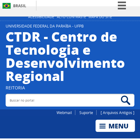
BRASIL
Simplifique!
ACESSIBILIDADE
ALTO CONTRASTE
MAPA DO SITE
Comunica BR
UNIVERSIDADE FEDERAL DA PARAÍBA - UFPB
CTDR - Centro de
Participe
Tecnologia e
Acesso à informação
Desenvolvimento
Legislação
Canais
Regional
REITORIA
Buscar no portal
Bus
Webmail
Suporte
[ Arquivos Antigos ]