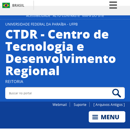
BRASIL
Simplifique!
ACESSIBILIDADE
ALTO CONTRASTE
MAPA DO SITE
Comunica BR
UNIVERSIDADE FEDERAL DA PARAÍBA - UFPB
CTDR - Centro de
Participe
Tecnologia e
Acesso à informação
Desenvolvimento
Legislação
Canais
Regional
REITORIA
Buscar no portal
Bus
Webmail
Suporte
[ Arquivos Antigos ]