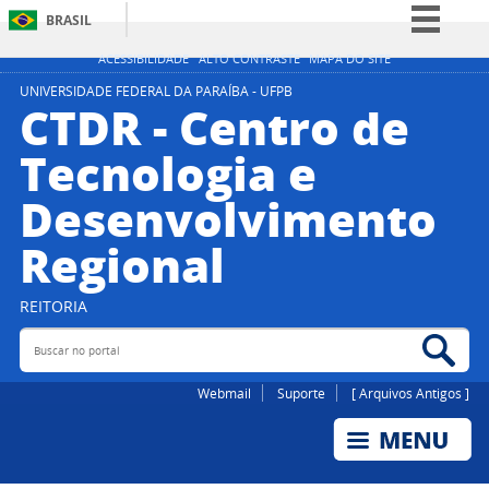
BRASIL
Simplifique!
ACESSIBILIDADE
ALTO CONTRASTE
MAPA DO SITE
Comunica BR
UNIVERSIDADE FEDERAL DA PARAÍBA - UFPB
CTDR - Centro de
Participe
Tecnologia e
Acesso à informação
Desenvolvimento
Legislação
Canais
Regional
REITORIA
Buscar no portal
Bus
Webmail
Suporte
[ Arquivos Antigos ]