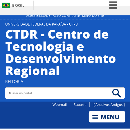
BRASIL
Simplifique!
ACESSIBILIDADE
ALTO CONTRASTE
MAPA DO SITE
Comunica BR
UNIVERSIDADE FEDERAL DA PARAÍBA - UFPB
CTDR - Centro de
Participe
Tecnologia e
Acesso à informação
Desenvolvimento
Legislação
Canais
Regional
REITORIA
Buscar no portal
Bus
Webmail
Suporte
[ Arquivos Antigos ]