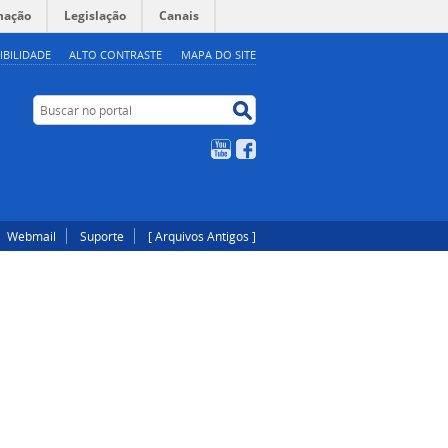
mação
Legislação
Canais
IBILIDADE
ALTO CONTRASTE
MAPA DO SITE
Buscar no portal
Buscar no portal
YouTube
Facebook
Webmail
Suporte
[ Arquivos Antigos ]