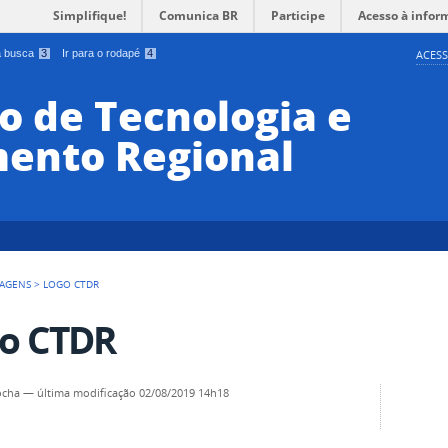
Simplifique!
Comunica BR
Participe
Acesso à infor
 a busca
3
Ir para o rodapé
4
ACESS
o de Tecnologia e
ento Regional
AGENS
>
LOGO CTDR
o CTDR
ocha
—
última modificação
02/08/2019 14h18