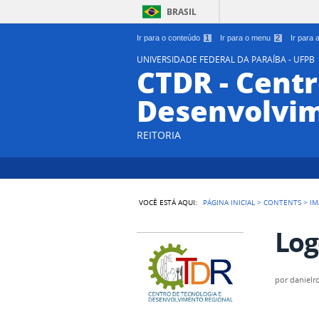
BRASIL
Ir para o conteúdo
1
Ir para o menu
2
Ir para
UNIVERSIDADE FEDERAL DA PARAÍBA - UFPB
CTDR - Centr
Desenvolvim
REITORIA
VOCÊ ESTÁ AQUI:
PÁGINA INICIAL
>
CONTENTS
>
IM
Log
por
danielr