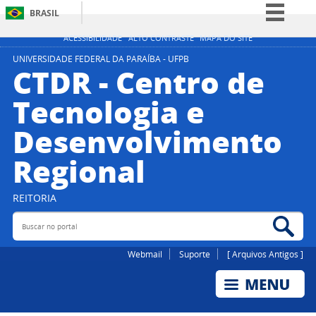
BRASIL
Simplifique!
ACESSIBILIDADE
ALTO CONTRASTE
MAPA DO SITE
Comunica BR
UNIVERSIDADE FEDERAL DA PARAÍBA - UFPB
CTDR - Centro de
Participe
Tecnologia e
Acesso à informação
Desenvolvimento
Legislação
Canais
Regional
REITORIA
Buscar no portal
Bus
Webmail
Suporte
[ Arquivos Antigos ]