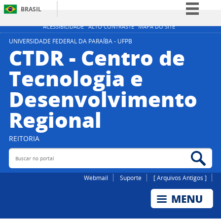
BRASIL
Simplifique!
ACESSIBILIDADE
ALTO CONTRASTE
MAPA DO SITE
Comunica BR
UNIVERSIDADE FEDERAL DA PARAÍBA - UFPB
CTDR - Centro de
Participe
Tecnologia e
Acesso à informação
Desenvolvimento
Legislação
Canais
Regional
REITORIA
Buscar no portal
Bus
Webmail
Suporte
[ Arquivos Antigos ]