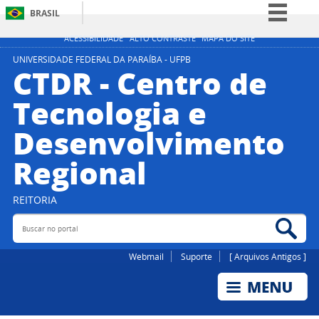
BRASIL
Simplifique!
ACESSIBILIDADE
ALTO CONTRASTE
MAPA DO SITE
Comunica BR
UNIVERSIDADE FEDERAL DA PARAÍBA - UFPB
CTDR - Centro de
Participe
Tecnologia e
Acesso à informação
Desenvolvimento
Legislação
Canais
Regional
REITORIA
Buscar no portal
Bus
Webmail
Suporte
[ Arquivos Antigos ]