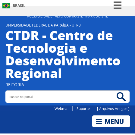
BRASIL
Simplifique!
ACESSIBILIDADE
ALTO CONTRASTE
MAPA DO SITE
Comunica BR
UNIVERSIDADE FEDERAL DA PARAÍBA - UFPB
CTDR - Centro de
Participe
Tecnologia e
Acesso à informação
Desenvolvimento
Legislação
Canais
Regional
REITORIA
Buscar no portal
Bus
Webmail
Suporte
[ Arquivos Antigos ]