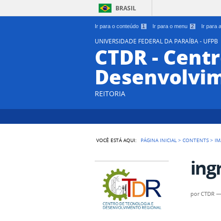
BRASIL
Ir para o conteúdo
1
Ir para o menu
2
Ir para
UNIVERSIDADE FEDERAL DA PARAÍBA - UFPB
CTDR - Centr
Desenvolvim
REITORIA
VOCÊ ESTÁ AQUI:
PÁGINA INICIAL
>
CONTENTS
>
IM
ing
por
CTDR