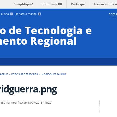
Simplifique!
Comunica BR
Participe
Acesso à infor
 a busca
3
Ir para o rodapé
4
ACESS
o de Tecnologia e
ento Regional
AGENS
>
FOTOS PROFESSORES
>
INGRIDGUERRA.PNG
ridguerra.png
—
última modificação
18/07/2016 17h20