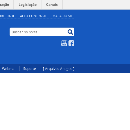
mação
Legislação
Canais
IBILIDADE
ALTO CONTRASTE
MAPA DO SITE
Buscar no portal
Buscar no portal
YouTube
Facebook
Webmail
Suporte
[ Arquivos Antigos ]