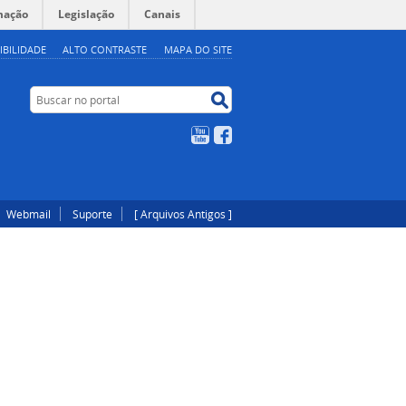
mação
Legislação
Canais
IBILIDADE
ALTO CONTRASTE
MAPA DO SITE
Buscar no portal
Buscar no portal
YouTube
Facebook
Webmail
Suporte
[ Arquivos Antigos ]