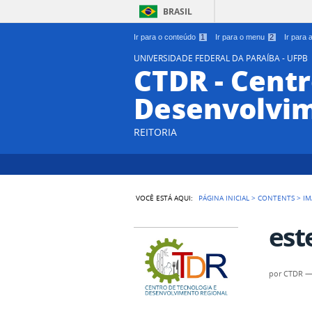
BRASIL
Ir para o conteúdo
1
Ir para o menu
2
Ir para
UNIVERSIDADE FEDERAL DA PARAÍBA - UFPB
CTDR - Centr
Desenvolvim
REITORIA
VOCÊ ESTÁ AQUI:
PÁGINA INICIAL
>
CONTENTS
>
IM
est
por
CTDR