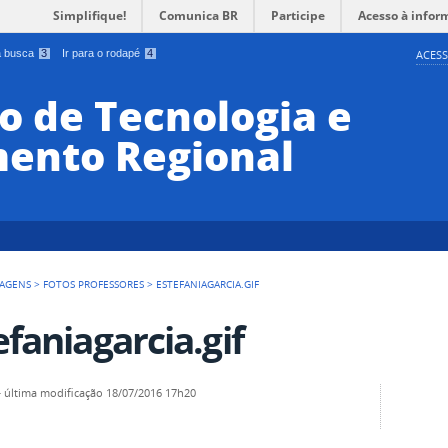
Simplifique!
Comunica BR
Participe
Acesso à infor
 a busca
3
Ir para o rodapé
4
ACESS
o de Tecnologia e
ento Regional
AGENS
>
FOTOS PROFESSORES
>
ESTEFANIAGARCIA.GIF
efaniagarcia.gif
—
última modificação
18/07/2016 17h20