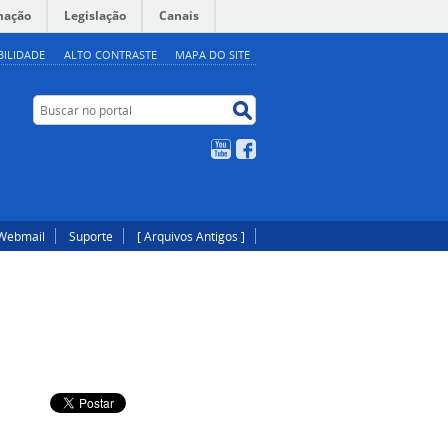
mação
Legislação
Canais
BILIDADE
ALTO CONTRASTE
MAPA DO SITE
Buscar no portal
Buscar no portal
YouTube
Facebook
Webmail
Suporte
[ Arquivos Antigos ]