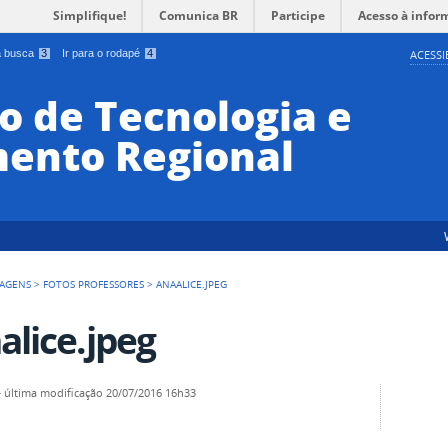
Simplifique!
Comunica BR
Participe
Acesso à infor
 a busca
3
Ir para o rodapé
4
ACESSI
o de Tecnologia e
ento Regional
AGENS
>
FOTOS PROFESSORES
>
ANAALICE.JPEG
alice.jpeg
—
última modificação
20/07/2016 16h33