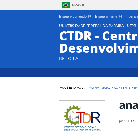
BRASIL
Ir para o conteúdo
1
Ir para o menu
2
Ir para
UNIVERSIDADE FEDERAL DA PARAÍBA - UFPB
CTDR - Centr
Desenvolvim
REITORIA
VOCÊ ESTÁ AQUI:
PÁGINA INICIAL
>
CONTENTS
>
IM
ana
por
CTDR