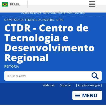
BRASIL
Simplifique!
ACESSIBILIDADE
ALTO CONTRASTE
MAPA DO SITE
Comunica BR
UNIVERSIDADE FEDERAL DA PARAÍBA - UFPB
CTDR - Centro de
Participe
Tecnologia e
Acesso à informação
Desenvolvimento
Legislação
Canais
Regional
REITORIA
Buscar no portal
Bus
Webmail
Suporte
[ Arquivos Antigos ]