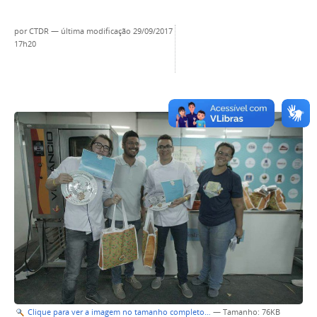
por
CTDR
—
última modificação
29/09/2017
17h20
Clique para ver a imagem no tamanho completo…
—
Tamanho
: 76KB