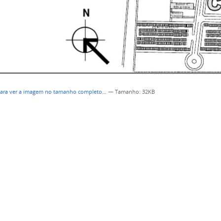
para ver a imagem no tamanho completo…
—
Tamanho
: 32KB