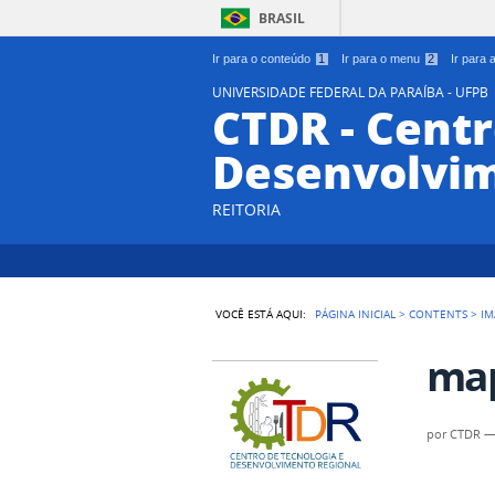
BRASIL
Ir para o conteúdo
1
Ir para o menu
2
Ir para
UNIVERSIDADE FEDERAL DA PARAÍBA - UFPB
CTDR - Centr
Desenvolvim
REITORIA
VOCÊ ESTÁ AQUI:
PÁGINA INICIAL
>
CONTENTS
>
IM
ma
por
CTDR