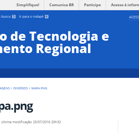
Simplifique!
Comunica BR
Participe
Acesso à infor
 a busca
3
Ir para o rodapé
4
ACESS
o de Tecnologia e
ento Regional
AGENS
>
DIVERSOS
>
MAPA.PNG
pa.png
—
última modificação
25/07/2016 20h32