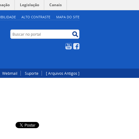
mação
Legislação
Canais
IBILIDADE
ALTO CONTRASTE
MAPA DO SITE
Buscar no portal
Buscar no portal
YouTube
Facebook
Webmail
Suporte
[ Arquivos Antigos ]