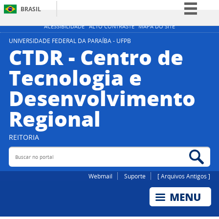
BRASIL
Simplifique!
ACESSIBILIDADE
ALTO CONTRASTE
MAPA DO SITE
Comunica BR
UNIVERSIDADE FEDERAL DA PARAÍBA - UFPB
CTDR - Centro de
Participe
Tecnologia e
Acesso à informação
Desenvolvimento
Legislação
Canais
Regional
REITORIA
Buscar no portal
Bus
Webmail
Suporte
[ Arquivos Antigos ]