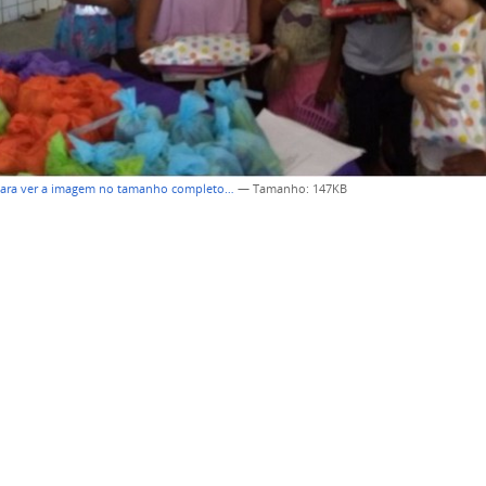
para ver a imagem no tamanho completo…
—
Tamanho
: 147KB