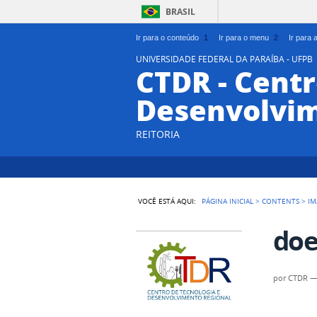
BRASIL
Ir para o conteúdo
1
Ir para o menu
2
Ir para
UNIVERSIDADE FEDERAL DA PARAÍBA - UFPB
CTDR - Centr
Desenvolvim
REITORIA
VOCÊ ESTÁ AQUI:
PÁGINA INICIAL
>
CONTENTS
>
IM
doe
por
CTDR