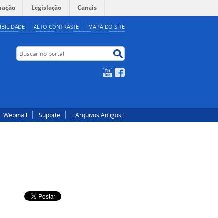
mação
Legislação
Canais
IBILIDADE
ALTO CONTRASTE
MAPA DO SITE
Buscar no portal
Buscar no portal
YouTube
Facebook
Webmail
Suporte
[ Arquivos Antigos ]