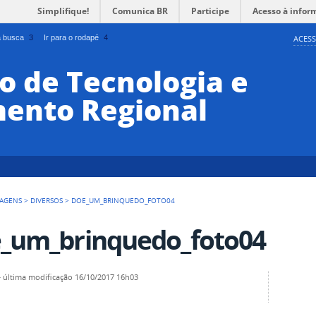
Simplifique!
Comunica BR
Participe
Acesso à infor
 a busca
3
Ir para o rodapé
4
ACESS
o de Tecnologia e
ento Regional
AGENS
>
DIVERSOS
>
DOE_UM_BRINQUEDO_FOTO04
_um_brinquedo_foto04
—
última modificação
16/10/2017 16h03