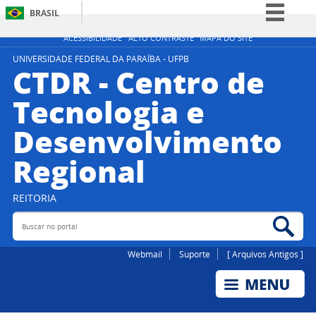
BRASIL
Simplifique!
ACESSIBILIDADE
ALTO CONTRASTE
MAPA DO SITE
Comunica BR
UNIVERSIDADE FEDERAL DA PARAÍBA - UFPB
CTDR - Centro de
Participe
Tecnologia e
Acesso à informação
Desenvolvimento
Legislação
Canais
Regional
REITORIA
Buscar no portal
Bus
Webmail
Suporte
[ Arquivos Antigos ]