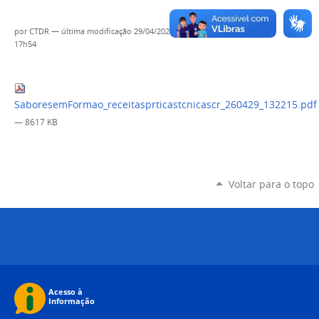
por
CTDR
—
última modificação
29/04/2026
17h54
SaboresemFormao_receitasprticastcnicascr_260429_132215.pdf
— 8617 KB
Voltar para o topo