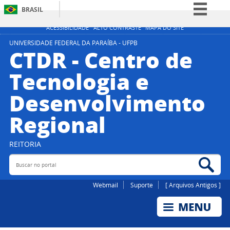
BRASIL
Simplifique!
ACESSIBILIDADE
ALTO CONTRASTE
MAPA DO SITE
Comunica BR
UNIVERSIDADE FEDERAL DA PARAÍBA - UFPB
CTDR - Centro de
Participe
Tecnologia e
Acesso à informação
Desenvolvimento
Legislação
Canais
Regional
REITORIA
Buscar no portal
Bus
Webmail
Suporte
[ Arquivos Antigos ]