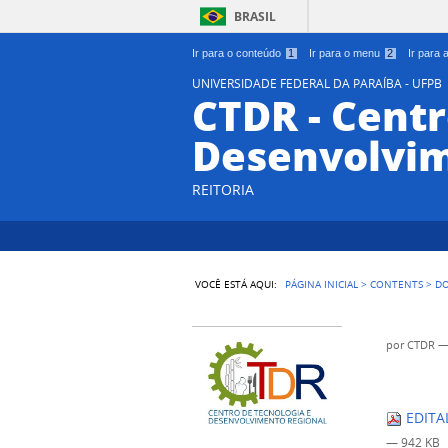
BRASIL
Ir para o conteúdo
1
Ir para o menu
2
Ir para
UNIVERSIDADE FEDERAL DA PARAÍBA - UFPB
CTDR - Centr
Desenvolvim
REITORIA
VOCÊ ESTÁ AQUI:
PÁGINA INICIAL
>
CONTENTS
>
D
por
CTDR
EDITA
— 942 KB