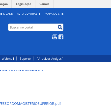
mação
Legislação
Canais
IBILIDADE
ALTO CONTRASTE
MAPA DO SITE
Buscar no portal
Buscar no portal
YouTube
Facebook
Webmail
Suporte
[ Arquivos Antigos ]
ESSORDOMAGISTERIOSUPERIOR.PDF
ESSORDOMAGISTERIOSUPERIOR.pdf