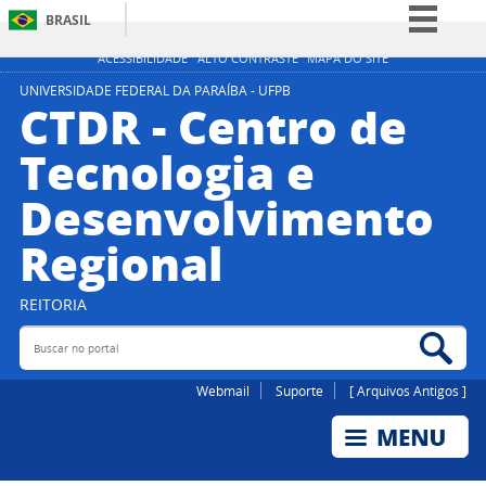
BRASIL
Simplifique!
ACESSIBILIDADE
ALTO CONTRASTE
MAPA DO SITE
Comunica BR
UNIVERSIDADE FEDERAL DA PARAÍBA - UFPB
CTDR - Centro de
Participe
Tecnologia e
Acesso à informação
Desenvolvimento
Legislação
Canais
Regional
REITORIA
Buscar no portal
Bus
Webmail
Suporte
[ Arquivos Antigos ]