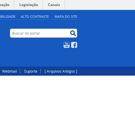
mação
Legislação
Canais
IBILIDADE
ALTO CONTRASTE
MAPA DO SITE
Buscar no portal
Buscar no portal
YouTube
Facebook
Webmail
Suporte
[ Arquivos Antigos ]