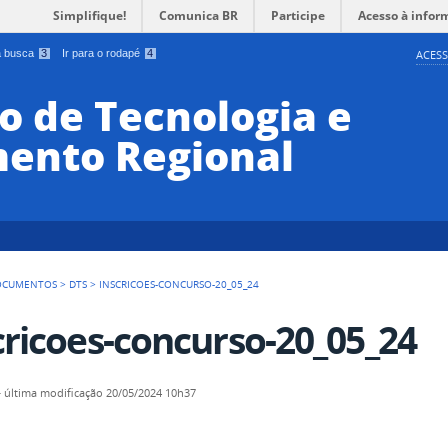
Simplifique!
Comunica BR
Participe
Acesso à infor
 a busca
3
Ir para o rodapé
4
ACESS
o de Tecnologia e
ento Regional
OCUMENTOS
>
DTS
>
INSCRICOES-CONCURSO-20_05_24
cricoes-concurso-20_05_24
—
última modificação
20/05/2024 10h37