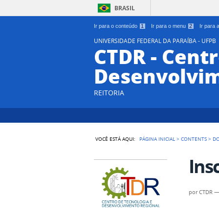
BRASIL
Ir para o conteúdo
1
Ir para o menu
2
Ir para
UNIVERSIDADE FEDERAL DA PARAÍBA - UFPB
CTDR - Centr
Desenvolvim
REITORIA
VOCÊ ESTÁ AQUI:
PÁGINA INICIAL
>
CONTENTS
>
D
Ins
por
CTDR