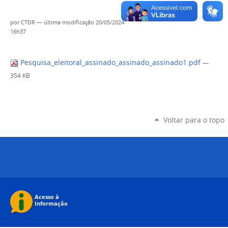
por
CTDR
—
última modificação
20/05/2024
16h37
Pesquisa_eleitoral_assinado_assinado_assinado1.pdf
—
354 KB
Voltar para o topo