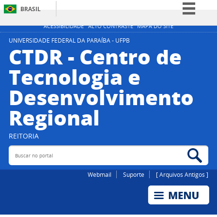
BRASIL
Simplifique!
ACESSIBILIDADE
ALTO CONTRASTE
MAPA DO SITE
Comunica BR
UNIVERSIDADE FEDERAL DA PARAÍBA - UFPB
CTDR - Centro de
Participe
Tecnologia e
Acesso à informação
Desenvolvimento
Legislação
Canais
Regional
REITORIA
Buscar no portal
Bus
Webmail
Suporte
[ Arquivos Antigos ]