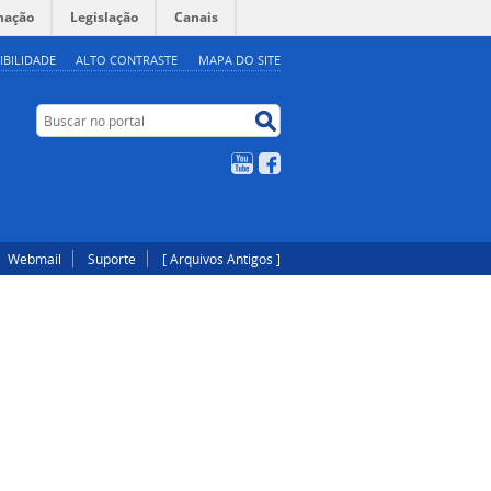
mação
Legislação
Canais
IBILIDADE
ALTO CONTRASTE
MAPA DO SITE
Buscar no portal
Buscar no portal
YouTube
Facebook
Webmail
Suporte
[ Arquivos Antigos ]