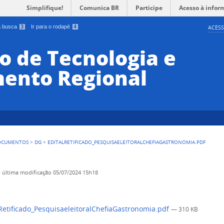
Simplifique!
Comunica BR
Participe
Acesso à infor
 a busca
3
Ir para o rodapé
4
ACESS
o de Tecnologia e
ento Regional
OCUMENTOS
>
DG
>
EDITALRETIFICADO_PESQUISAELEITORALCHEFIAGASTRONOMIA.PDF
—
última modificação
05/07/2024 15h18
Retificado_PesquisaeleitoralChefiaGastronomia.pdf
— 310 KB