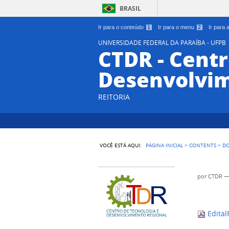
BRASIL
Ir para o conteúdo
1
Ir para o menu
2
Ir para
UNIVERSIDADE FEDERAL DA PARAÍBA - UFPB
CTDR - Centr
Desenvolvim
REITORIA
VOCÊ ESTÁ AQUI:
PÁGINA INICIAL
>
CONTENTS
>
D
por
CTDR
Edital