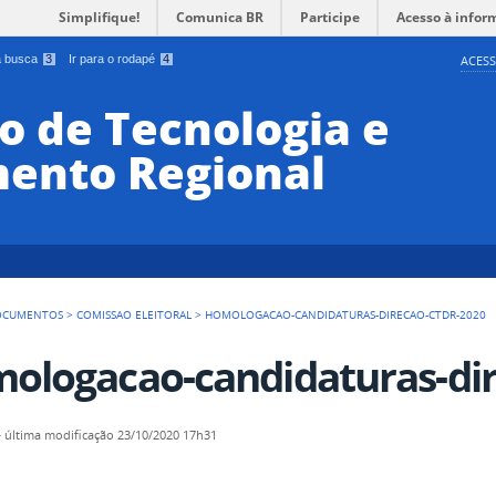
Simplifique!
Comunica BR
Participe
Acesso à infor
 a busca
3
Ir para o rodapé
4
ACESS
o de Tecnologia e
ento Regional
OCUMENTOS
>
COMISSAO ELEITORAL
>
HOMOLOGACAO-CANDIDATURAS-DIRECAO-CTDR-2020
ologacao-candidaturas-dir
—
última modificação
23/10/2020 17h31