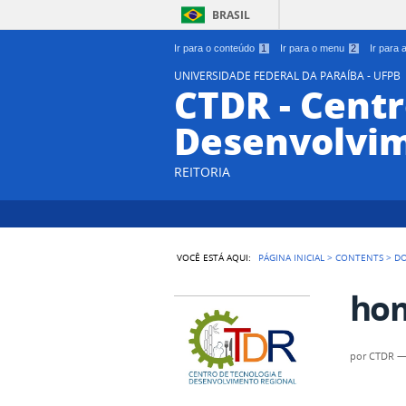
BRASIL
Ir para o conteúdo
1
Ir para o menu
2
Ir para
UNIVERSIDADE FEDERAL DA PARAÍBA - UFPB
CTDR - Centr
Desenvolvim
REITORIA
VOCÊ ESTÁ AQUI:
PÁGINA INICIAL
>
CONTENTS
>
D
hom
por
CTDR