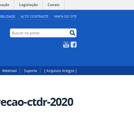
mação
Legislação
Canais
IBILIDADE
ALTO CONTRASTE
MAPA DO SITE
Buscar no portal
Buscar no portal
YouTube
Facebook
Webmail
Suporte
[ Arquivos Antigos ]
ecao-ctdr-2020